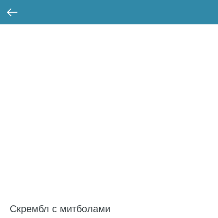
Скрембл с митболами